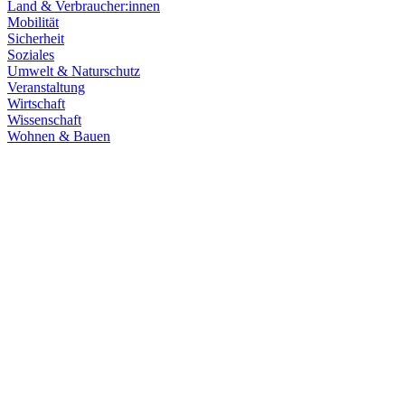
Land & Verbraucher:innen
Mobilität
Sicherheit
Soziales
Umwelt & Naturschutz
Veranstaltung
Wirtschaft
Wissenschaft
Wohnen & Bauen
Finanzen
21.07.2026
Haushaltsberatungen: Die Zukunft Baden-Württembe
Die Haushaltskommission hat einen wichtigen Schritt in den Beratung
Prioritäten im Mittelpunkt. Die Grüne Landtagsfraktion setzt sich fü
Zum Artikel