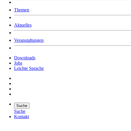
Was uns ausmacht
Themen
Wer wir sind
Jobs
Downloads
Aktuelles
Veranstaltungen
Downloads
Jobs
Leichte Sprache
Suche
Suche
Kontakt
Suche