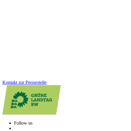
04.02.2026
Corona-Soforthilfen: Korrektur unrechtmäßiger
Rückforderungen
Mit einem gemeinsamen Fraktionsgesetz sorgen GRÜNE und CDU
für eine faire Rückerstattung unrechtmäßiger Corona-
Rückforderungen. Denn: Der Ehrliche darf nicht der Dumme sein.
Wir stehen hinter den kleinen Unternehmen, Selbstständigen und
Freiberufler:innen.
Zum Artikel
Kontakt zur Pressestelle
Follow us