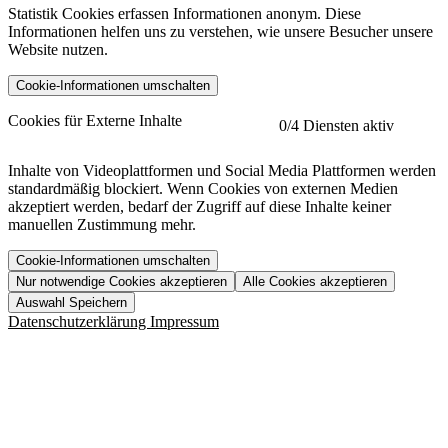
Statistik Cookies erfassen Informationen anonym. Diese
Informationen helfen uns zu verstehen, wie unsere Besucher unsere
Website nutzen.
Cookie-Informationen umschalten
etracker
Mehr anzeigen
Cookies für Externe Inhalte
0
/4 Diensten aktiv
Herausgeber:
Inhalte von Videoplattformen und Social Media Plattformen werden
standardmäßig blockiert. Wenn Cookies von externen Medien
Beschreibung:
akzeptiert werden, bedarf der Zugriff auf diese Inhalte keiner
manuellen Zustimmung mehr.
Cookie-Informationen umschalten
Nur notwendige Cookies akzeptieren
Alle Cookies akzeptieren
YouTube
Mehr anzeigen
URL der Datenschutzerklärung:
Auswahl Speichern
https://www.etracker.com/datenschutzerklaerung/
Vimeo
Mehr anzeigen
Datenschutzerklärung
Impressum
Herausgeber:
Host:
Pageflow
Mehr anzeigen
Herausgeber:
Spotify
Mehr anzeigen
Herausgeber:
Beschreibung:
Cookiename
Lebensdauer
Beschreibung
Herausgeber:
et_allow_cookies
480 Tage
-
Beschreibung:
"no" - 50 Jahre "yes" - 480
et_oi_v2
-