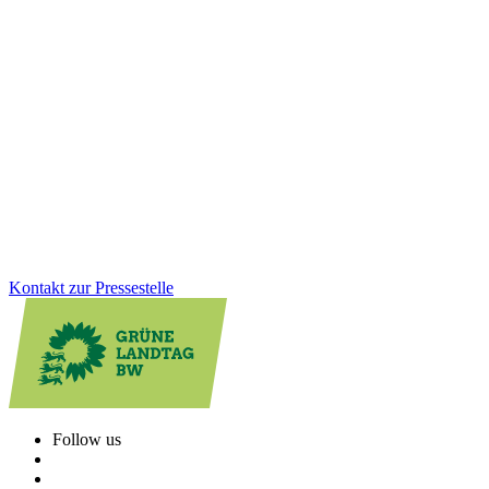
10.12.2025
Untersuchungsausschuss: „Die Arbeit des
Ausschusses endet, unsere Verantwortung nicht“
Dreieinhalb Jahre Arbeit im Untersuchungsausschuss haben gezeigt:
Es braucht strukturelle Veränderungen und einen kulturellen Wandel
in der Polizeiführung. Dafür wurden bereits wichtige Schritte
angestoßen.
Zum Artikel
Kontakt zur Pressestelle
Follow us