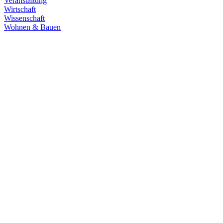
Veranstaltung
Wirtschaft
Wissenschaft
Wohnen & Bauen
Demokratie
30.06.2026
Grüne übernehmen Verantwortung in den
Fachausschüssen des Landtags
Die Fachausschüsse des Landtags Baden-Württemberg sind
konstituiert und haben ihre Arbeit aufgenommen. Unsere
Abgeordneten übernehmen in zahlreichen Gremien Verantwortung.
Zum Artikel