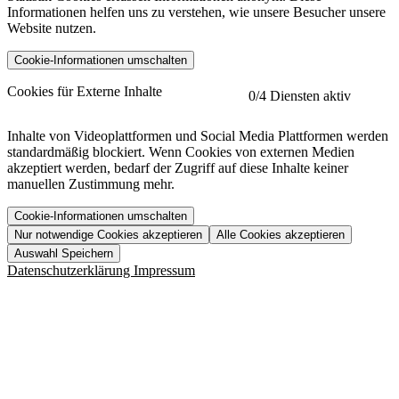
Informationen helfen uns zu verstehen, wie unsere Besucher unsere
Website nutzen.
Cookie-Informationen umschalten
etracker
Mehr anzeigen
Cookies für Externe Inhalte
0
/4 Diensten aktiv
Herausgeber:
Inhalte von Videoplattformen und Social Media Plattformen werden
standardmäßig blockiert. Wenn Cookies von externen Medien
Beschreibung:
akzeptiert werden, bedarf der Zugriff auf diese Inhalte keiner
manuellen Zustimmung mehr.
Cookie-Informationen umschalten
Nur notwendige Cookies akzeptieren
Alle Cookies akzeptieren
YouTube
Mehr anzeigen
URL der Datenschutzerklärung:
Auswahl Speichern
https://www.etracker.com/datenschutzerklaerung/
Vimeo
Mehr anzeigen
Datenschutzerklärung
Impressum
Herausgeber:
Host:
Pageflow
Mehr anzeigen
Herausgeber:
Spotify
Mehr anzeigen
Herausgeber:
Beschreibung:
Cookiename
Lebensdauer
Beschreibung
Herausgeber:
et_allow_cookies
480 Tage
-
Beschreibung:
"no" - 50 Jahre "yes" - 480
et_oi_v2
-
Beschreibung:
Was uns ausma
Tage
Beschreibung: