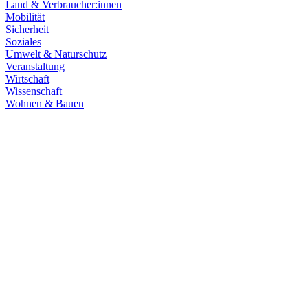
Land & Verbraucher:innen
Mobilität
Sicherheit
Soziales
Umwelt & Naturschutz
Veranstaltung
Wirtschaft
Wissenschaft
Wohnen & Bauen
Klima & Energie
22.07.2026
Hitze in Baden-Württemberg: Klimaschutz konsequen
Rekordtemperaturen, Trockenheit und heftige Unwetter machen deutl
umsetzen, um Menschen, Natur, Kommunen und Wirtschaft besser zu
Zum Artikel