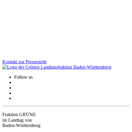
Die Gedenkstätte Grafeneck ist ein zentraler Ort der Erinnerung an
die NS-„Euthanasie“-Verbrechen. Über 10.600 Menschen mit
Behinderung wurden dort ermordet. Wir sind der Meinung, dass der
dauerhafte Erhalt der Gedenk- und Mahnstätte heute wichtiger ist
denn je.
Zum Artikel
Kontakt zur Pressestelle
Follow us
Fraktion GRÜNE
im Landtag von
Baden-Württemberg