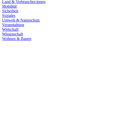
Land & Verbraucher:innen
Mobilität
Sicherheit
Soziales
Umwelt & Naturschutz
Veranstaltung
Wirtschaft
Wissenschaft
Wohnen & Bauen
Klima & Energie
22.07.2026
Hitze in Baden-Württemberg: Klimaschutz konsequen
Rekordtemperaturen, Trockenheit und heftige Unwetter machen deutl
umsetzen, um Menschen, Natur, Kommunen und Wirtschaft besser zu
Zum Artikel