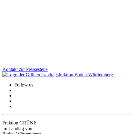
Automatisierte Datenanalyse: Grüne fordern
europäische Alternative zu Palantir
Die öffentliche Debatte um den Einsatz der Palantir-Software zeigt:
Wir brauchen eine souveräne, europäische Lösung für die
automatisierte Datenanalyse.
Zum Artikel
Kontakt zur Pressestelle
Follow us
Fraktion GRÜNE
im Landtag von
Baden-Württemberg