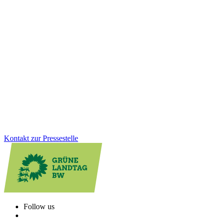
04.02.2026
Corona-Soforthilfen: Korrektur unrechtmäßiger
Rückforderungen
Mit einem gemeinsamen Fraktionsgesetz sorgen GRÜNE und CDU
für eine faire Rückerstattung unrechtmäßiger Corona-
Rückforderungen. Denn: Der Ehrliche darf nicht der Dumme sein.
Wir stehen hinter den kleinen Unternehmen, Selbstständigen und
Freiberufler:innen.
Zum Artikel
Kontakt zur Pressestelle
Follow us