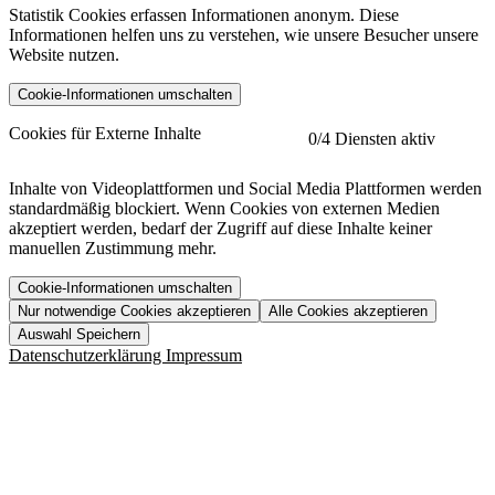
Statistik Cookies erfassen Informationen anonym. Diese
Informationen helfen uns zu verstehen, wie unsere Besucher unsere
Website nutzen.
Cookie-Informationen umschalten
etracker
Mehr anzeigen
Cookies für Externe Inhalte
0
/4 Diensten aktiv
Herausgeber:
Inhalte von Videoplattformen und Social Media Plattformen werden
standardmäßig blockiert. Wenn Cookies von externen Medien
Beschreibung:
akzeptiert werden, bedarf der Zugriff auf diese Inhalte keiner
manuellen Zustimmung mehr.
Cookie-Informationen umschalten
Nur notwendige Cookies akzeptieren
Alle Cookies akzeptieren
YouTube
Mehr anzeigen
URL der Datenschutzerklärung:
Auswahl Speichern
https://www.etracker.com/datenschutzerklaerung/
Vimeo
Mehr anzeigen
Datenschutzerklärung
Impressum
Herausgeber:
Host:
Pageflow
Mehr anzeigen
Herausgeber:
Spotify
Mehr anzeigen
Herausgeber:
Beschreibung:
Cookiename
Lebensdauer
Beschreibung
Herausgeber:
et_allow_cookies
480 Tage
-
Beschreibung:
"no" - 50 Jahre "yes" - 480
et_oi_v2
-