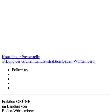
Land erneuert Pakt für Integration: Verlässliche
Unterstützung für Geflüchtete und Kommunen
Ein starkes Zeichen für Zusammenhalt: Trotz angespannter
Haushaltslage stellt das Land für freiwillige Integrationsleistungen in
diesem und im kommenden Jahr jeweils rund 62 Millionen Euro
bereit.
Zum Artikel
Kontakt zur Pressestelle
Follow us
Fraktion GRÜNE
im Landtag von
Baden-Württemberg