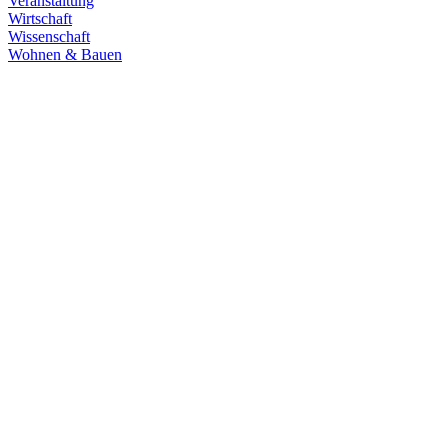
Veranstaltung
Wirtschaft
Wissenschaft
Wohnen & Bauen
Demokratie
30.06.2026
Grüne übernehmen Verantwortung in den
Fachausschüssen des Landtags
Die Fachausschüsse des Landtags Baden-Württemberg sind
konstituiert und haben ihre Arbeit aufgenommen. Unsere
Abgeordneten übernehmen in zahlreichen Gremien Verantwortung.
Zum Artikel