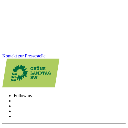
Migrantinnen wirkt
Das Mentorinnen-Angebot für Migrantinnen schließt mit einem
Höchststand an erfolgreichen Teilnehmerinnen ab. Wir Grüne setzen
uns dafür ein, dass Frauen mit Einwanderungsgeschichte bessere
berufliche Chancen erhalten und fördern Integration wirksam.
Zum Artikel
Kontakt zur Pressestelle
Follow us