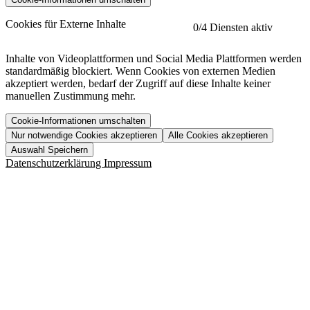
etracker
Mehr anzeigen
Cookies für Externe Inhalte
0
/4 Diensten aktiv
Herausgeber:
Inhalte von Videoplattformen und Social Media Plattformen werden
standardmäßig blockiert. Wenn Cookies von externen Medien
Beschreibung:
akzeptiert werden, bedarf der Zugriff auf diese Inhalte keiner
manuellen Zustimmung mehr.
Cookie-Informationen umschalten
Nur notwendige Cookies akzeptieren
Alle Cookies akzeptieren
YouTube
Mehr anzeigen
URL der Datenschutzerklärung:
Auswahl Speichern
https://www.etracker.com/datenschutzerklaerung/
Vimeo
Mehr anzeigen
Datenschutzerklärung
Impressum
Herausgeber:
Host:
Pageflow
Mehr anzeigen
Herausgeber:
Spotify
Mehr anzeigen
Herausgeber:
Beschreibung:
Cookiename
Lebensdauer
Beschreibung
Herausgeber:
et_allow_cookies
480 Tage
-
Beschreibung:
"no" - 50 Jahre "yes" - 480
et_oi_v2
-
Beschreibung:
Was uns ausma
Tage
Beschreibung:
Wer wir sind
et_scroll_depth
Session
-
Jobs
URL der Datenschutzerklärung:
isSdEnabled
24 Stunden
-
Downloads
https://policies.google.com/privacy?hl=de
et_cssSelectors
Session
-
URL der Datenschutzerklärung: