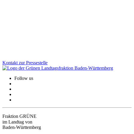
Gesundheit, Bildung, GreenTech: Auf unserer Januarklausur in
Altensteig haben wir zentrale Zukunftsthemen in den Blick
genommen, um das Land weiter voranzubringen. Im Austausch mit
Bürger*innen und Jugendlichen vor Ort wurde deutlich: Die
Menschen erwarten viel von uns. Und wir haben viel vor!
Zum Artikel
Kontakt zur Pressestelle
Follow us
Fraktion GRÜNE
im Landtag von
Baden-Württemberg