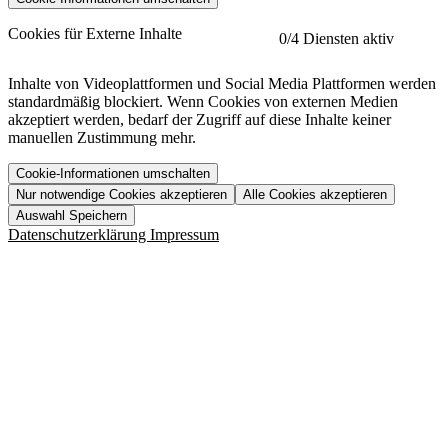
etracker
Mehr anzeigen
Cookies für Externe Inhalte
0
/4 Diensten aktiv
Herausgeber:
Inhalte von Videoplattformen und Social Media Plattformen werden
standardmäßig blockiert. Wenn Cookies von externen Medien
Beschreibung:
akzeptiert werden, bedarf der Zugriff auf diese Inhalte keiner
manuellen Zustimmung mehr.
Cookie-Informationen umschalten
Nur notwendige Cookies akzeptieren
Alle Cookies akzeptieren
YouTube
Mehr anzeigen
URL der Datenschutzerklärung:
Auswahl Speichern
https://www.etracker.com/datenschutzerklaerung/
Vimeo
Mehr anzeigen
Datenschutzerklärung
Impressum
Herausgeber:
Host:
Pageflow
Mehr anzeigen
Herausgeber:
Spotify
Mehr anzeigen
Herausgeber:
Beschreibung:
Cookiename
Lebensdauer
Beschreibung
Herausgeber:
et_allow_cookies
480 Tage
-
Beschreibung:
"no" - 50 Jahre "yes" - 480
et_oi_v2
-
Beschreibung:
Was uns ausma
Tage
Beschreibung:
Wer wir sind
et_scroll_depth
Session
-
Jobs
URL der Datenschutzerklärung:
isSdEnabled
24 Stunden
-
Downloads
https://policies.google.com/privacy?hl=de
et_cssSelectors
Session
-
URL der Datenschutzerklärung: