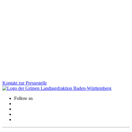
Demokratie
10.12.2025
Untersuchungsausschuss: „Die Arbeit des
Ausschusses endet, unsere Verantwortung nicht“
Dreieinhalb Jahre Arbeit im Untersuchungsausschuss haben gezeigt:
Es braucht strukturelle Veränderungen und einen kulturellen Wandel
in der Polizeiführung. Dafür wurden bereits wichtige Schritte
angestoßen.
Zum Artikel
Kontakt zur Pressestelle
Follow us