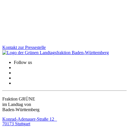
erstmals einen verbindlichen Rahmen für bessere Gehwege, sichere
Schulwege und lebendige Ortsmitten. Wofür wir uns beim
Fußverkehr einsetzen und welche konkreten Verbesserungen die
Strategie für den Alltag bringt.
Zum Artikel
Kontakt zur Pressestelle
Follow us
Fraktion GRÜNE
im Landtag von
Baden-Württemberg
Konrad-Adenauer-Straße 12
70173 Stuttgart