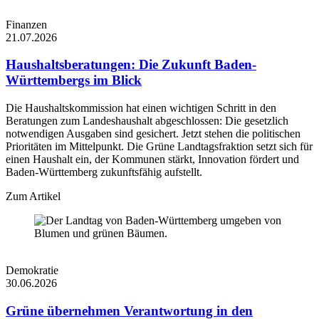
eingebenden
_cf_bm
30 Minuten
Datenverkehr, der 
Finanzen
mit Bots verbunde
21.07.2026
Kriterien entspricht
Haushaltsberatungen: Die Zukunft Baden-
Cloudflare-Cookie
das zur Durchsetz
Württembergs im Blick
_cfuvid
Sitzung
von ratenlimitiere
Regeln verwendet
Die Haushaltskommission hat einen wichtigen Schritt in den
wird.
Beratungen zum Landeshaushalt abgeschlossen: Die gesetzlich
Cloudflare-Cookie
notwendigen Ausgaben sind gesichert. Jetzt stehen die politischen
cf_clearance
1 Jahr
das zur Bot-Präven
Prioritäten im Mittelpunkt. Die Grüne Landtagsfraktion setzt sich für
verwendet wird.
einen Haushalt ein, der Kommunen stärkt, Innovation fördert und
Baden-Württemberg zukunftsfähig aufstellt.
Zum Artikel
Demokratie
30.06.2026
Grüne übernehmen Verantwortung in den