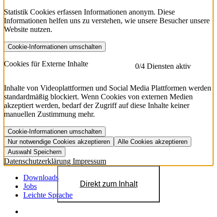
Statistik Cookies erfassen Informationen anonym. Diese
Informationen helfen uns zu verstehen, wie unsere Besucher unsere
Website nutzen.
Cookie-Informationen umschalten
etracker
Mehr anzeigen
Cookies für Externe Inhalte
0
/4 Diensten aktiv
Herausgeber:
Inhalte von Videoplattformen und Social Media Plattformen werden
standardmäßig blockiert. Wenn Cookies von externen Medien
Beschreibung:
akzeptiert werden, bedarf der Zugriff auf diese Inhalte keiner
manuellen Zustimmung mehr.
Cookie-Informationen umschalten
Nur notwendige Cookies akzeptieren
Alle Cookies akzeptieren
YouTube
Mehr anzeigen
URL der Datenschutzerklärung:
Auswahl Speichern
https://www.etracker.com/datenschutzerklaerung/
Vimeo
Mehr anzeigen
Datenschutzerklärung
Impressum
Herausgeber:
Host:
Pageflow
Mehr anzeigen
Herausgeber:
Downloads
Direkt zum Inhalt
Spotify
Mehr anzeigen
Jobs
Herausgeber:
Leichte Sprache
Beschreibung:
Cookiename
Lebensdauer
Beschreibung
Herausgeber:
et_allow_cookies
480 Tage
-
Beschreibung: