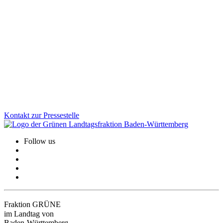
Verantwortung übernehmen
Die Gedenkstätte Grafeneck ist ein zentraler Ort der Erinnerung an
die NS-„Euthanasie“-Verbrechen. Über 10.600 Menschen mit
Behinderung wurden dort ermordet. Wir sind der Meinung, dass der
dauerhafte Erhalt der Gedenk- und Mahnstätte heute wichtiger ist
denn je.
Zum Artikel
Kontakt zur Pressestelle
Follow us
Fraktion GRÜNE
im Landtag von
Baden-Württemberg