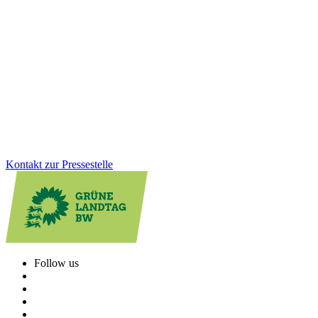
Verantwortung übernehmen
Die Gedenkstätte Grafeneck ist ein zentraler Ort der Erinnerung an
die NS-„Euthanasie“-Verbrechen. Über 10.600 Menschen mit
Behinderung wurden dort ermordet. Wir sind der Meinung, dass der
dauerhafte Erhalt der Gedenk- und Mahnstätte heute wichtiger ist
denn je.
Zum Artikel
Kontakt zur Pressestelle
Follow us