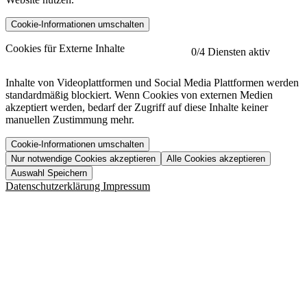
Cookie-Informationen umschalten
etracker
Mehr anzeigen
Cookies für Externe Inhalte
0
/4 Diensten aktiv
Herausgeber:
Inhalte von Videoplattformen und Social Media Plattformen werden
standardmäßig blockiert. Wenn Cookies von externen Medien
Beschreibung:
akzeptiert werden, bedarf der Zugriff auf diese Inhalte keiner
manuellen Zustimmung mehr.
Cookie-Informationen umschalten
Nur notwendige Cookies akzeptieren
Alle Cookies akzeptieren
YouTube
Mehr anzeigen
URL der Datenschutzerklärung:
Auswahl Speichern
https://www.etracker.com/datenschutzerklaerung/
Vimeo
Mehr anzeigen
Datenschutzerklärung
Impressum
Herausgeber:
Host:
Pageflow
Mehr anzeigen
Herausgeber:
Spotify
Mehr anzeigen
Herausgeber:
Beschreibung:
Cookiename
Lebensdauer
Beschreibung
Herausgeber:
et_allow_cookies
480 Tage
-
Beschreibung:
"no" - 50 Jahre "yes" - 480
et_oi_v2
-
Beschreibung:
Was uns ausma
Tage
Beschreibung:
Wer wir sind
et_scroll_depth
Session
-
Jobs
URL der Datenschutzerklärung: