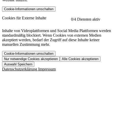
Cookie-Informationen umschalten
etracker
Mehr anzeigen
Cookies für Externe Inhalte
0
/4 Diensten aktiv
Herausgeber:
Inhalte von Videoplattformen und Social Media Plattformen werden
standardmäßig blockiert. Wenn Cookies von externen Medien
Beschreibung:
akzeptiert werden, bedarf der Zugriff auf diese Inhalte keiner
manuellen Zustimmung mehr.
Cookie-Informationen umschalten
Nur notwendige Cookies akzeptieren
Alle Cookies akzeptieren
YouTube
Mehr anzeigen
URL der Datenschutzerklärung:
Auswahl Speichern
https://www.etracker.com/datenschutzerklaerung/
Vimeo
Mehr anzeigen
Datenschutzerklärung
Impressum
Herausgeber:
Host:
Pageflow
Mehr anzeigen
Herausgeber:
Spotify
Mehr anzeigen
Herausgeber:
Beschreibung:
Cookiename
Lebensdauer
Beschreibung
Herausgeber:
et_allow_cookies
480 Tage
-
Beschreibung:
"no" - 50 Jahre "yes" - 480
et_oi_v2
-
Beschreibung:
Was uns ausma
Tage
Beschreibung:
Wer wir sind
et_scroll_depth
Session
-
Jobs
URL der Datenschutzerklärung: