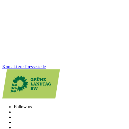
Planungssicherheit für über 300 Einrichtungen
Kommunale Kürzungen setzen viele Kultureinrichtungen unter
Druck. Nach einer von uns Grünen initiierten Anhörung im Landtag
hält das Land seinen Förderanteil 2026 stabil. Davon profitieren
über 300 Einrichtungen im ganzen Land und gewinnen wichtige
Planungssicherheit.
Zum Artikel
Kontakt zur Pressestelle
Follow us