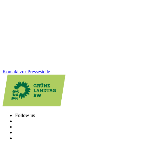
Mit dem Gesetz für Teilhabe- und Pflegequalität stellt Baden-
Württemberg die Pflege neu auf. Wir zeigen, wie aus Anhörungen
konkrete Verbesserungen wurden: mehr Flexibilität für Träger,
weniger Bürokratie, klare Regeln für ambulante
Wohngemeinschaften und eine starke Beteiligung der
Bewohner:innen.
Zum Artikel
Kontakt zur Pressestelle
Follow us