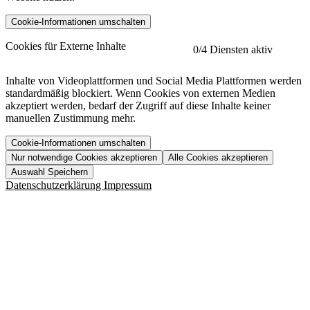
Cookie-Informationen umschalten
etracker
Mehr anzeigen
Cookies für Externe Inhalte
0
/4 Diensten aktiv
Herausgeber:
Inhalte von Videoplattformen und Social Media Plattformen werden
standardmäßig blockiert. Wenn Cookies von externen Medien
Beschreibung:
akzeptiert werden, bedarf der Zugriff auf diese Inhalte keiner
manuellen Zustimmung mehr.
Cookie-Informationen umschalten
Nur notwendige Cookies akzeptieren
Alle Cookies akzeptieren
YouTube
Mehr anzeigen
URL der Datenschutzerklärung:
Auswahl Speichern
https://www.etracker.com/datenschutzerklaerung/
Vimeo
Mehr anzeigen
Datenschutzerklärung
Impressum
Herausgeber:
Host:
Pageflow
Mehr anzeigen
Herausgeber:
Spotify
Mehr anzeigen
Herausgeber:
Beschreibung:
Cookiename
Lebensdauer
Beschreibung
Herausgeber:
et_allow_cookies
480 Tage
-
Beschreibung:
"no" - 50 Jahre "yes" - 480
et_oi_v2
-
Beschreibung:
Was uns ausma
Tage
Beschreibung:
Wer wir sind
et_scroll_depth
Session
-
Jobs
URL der Datenschutzerklärung:
isSdEnabled
24 Stunden
-