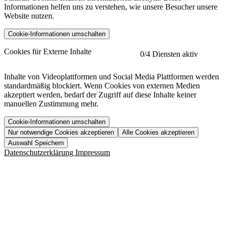
Informationen helfen uns zu verstehen, wie unsere Besucher unsere
Website nutzen.
Cookie-Informationen umschalten
etracker
Mehr anzeigen
Cookies für Externe Inhalte
0
/4 Diensten aktiv
Herausgeber:
Inhalte von Videoplattformen und Social Media Plattformen werden
standardmäßig blockiert. Wenn Cookies von externen Medien
Beschreibung:
akzeptiert werden, bedarf der Zugriff auf diese Inhalte keiner
manuellen Zustimmung mehr.
Cookie-Informationen umschalten
Nur notwendige Cookies akzeptieren
Alle Cookies akzeptieren
YouTube
Mehr anzeigen
URL der Datenschutzerklärung:
Auswahl Speichern
https://www.etracker.com/datenschutzerklaerung/
Vimeo
Mehr anzeigen
Datenschutzerklärung
Impressum
Herausgeber:
Host:
Pageflow
Mehr anzeigen
Herausgeber:
Spotify
Mehr anzeigen
Herausgeber:
Beschreibung:
Cookiename
Lebensdauer
Beschreibung
Herausgeber:
et_allow_cookies
480 Tage
-
Beschreibung:
"no" - 50 Jahre "yes" - 480
et_oi_v2
-
Beschreibung:
Was uns ausma
Tage
Beschreibung: