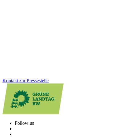
10.12.2025
Untersuchungsausschuss: „Die Arbeit des
Ausschusses endet, unsere Verantwortung nicht“
Dreieinhalb Jahre Arbeit im Untersuchungsausschuss haben gezeigt:
Es braucht strukturelle Veränderungen und einen kulturellen Wandel
in der Polizeiführung. Dafür wurden bereits wichtige Schritte
angestoßen.
Zum Artikel
Kontakt zur Pressestelle
Follow us