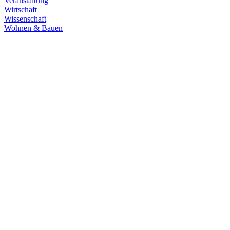
Veranstaltung
Wirtschaft
Wissenschaft
Wohnen & Bauen
Demokratie
30.06.2026
Grüne übernehmen Verantwortung in den
Fachausschüssen des Landtags
Die Fachausschüsse des Landtags Baden-Württemberg sind
konstituiert und haben ihre Arbeit aufgenommen. Unsere
Abgeordneten übernehmen in zahlreichen Gremien Verantwortung.
Zum Artikel