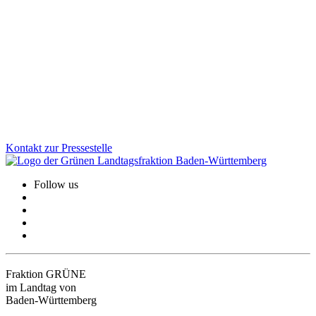
Mit einem gemeinsamen Fraktionsgesetz sorgen GRÜNE und CDU
für eine faire Rückerstattung unrechtmäßiger Corona-
Rückforderungen. Denn: Der Ehrliche darf nicht der Dumme sein.
Wir stehen hinter den kleinen Unternehmen, Selbstständigen und
Freiberufler:innen.
Zum Artikel
Kontakt zur Pressestelle
Follow us
Fraktion GRÜNE
im Landtag von
Baden-Württemberg