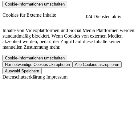
Cookie-Informationen umschalten
etracker
Mehr anzeigen
Cookies für Externe Inhalte
0
/4 Diensten aktiv
Herausgeber:
Inhalte von Videoplattformen und Social Media Plattformen werden
standardmäßig blockiert. Wenn Cookies von externen Medien
Beschreibung:
akzeptiert werden, bedarf der Zugriff auf diese Inhalte keiner
manuellen Zustimmung mehr.
Cookie-Informationen umschalten
Nur notwendige Cookies akzeptieren
Alle Cookies akzeptieren
YouTube
Mehr anzeigen
URL der Datenschutzerklärung:
Auswahl Speichern
https://www.etracker.com/datenschutzerklaerung/
Vimeo
Mehr anzeigen
Datenschutzerklärung
Impressum
Herausgeber:
Host:
Pageflow
Mehr anzeigen
Herausgeber:
Spotify
Mehr anzeigen
Herausgeber:
Beschreibung:
Cookiename
Lebensdauer
Beschreibung
Herausgeber:
et_allow_cookies
480 Tage
-
Beschreibung:
"no" - 50 Jahre "yes" - 480
et_oi_v2
-
Beschreibung:
Was uns ausma
Tage
Beschreibung:
Wer wir sind
et_scroll_depth
Session
-
Jobs
URL der Datenschutzerklärung:
isSdEnabled
24 Stunden
-
Downloads
https://policies.google.com/privacy?hl=de