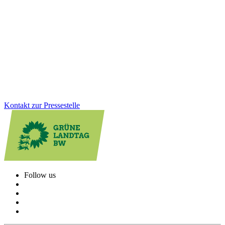
Ba-Wü ist Spitze bei der E-Mobilität: Zum Stichtag 1. Dezember
2025 gab es im Land mehr als 32.000 öffentliche Ladepunkte -
mehr als in jedem anderen Bundesland im Pro-Kopf-Vergleich.
Auch bei der Zahl der zugelassenen E-Autos ist der Südwesten
vorn.
Zum Artikel
Kontakt zur Pressestelle
Follow us