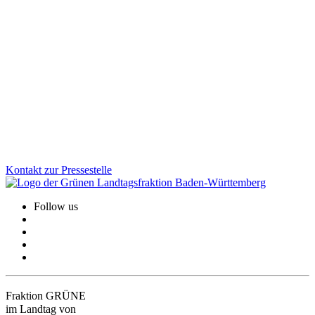
Baden-Württemberg unterstützt das Handwerk:
Wege in die Zukunft
Das Handwerk bildet das Rückgrat der baden-württembergischen
Wirtschaft. Wir unterstützen Betriebe gezielt: mit „Horizont
Handwerk“ für Digitalisierung und Nachhaltigkeit, Meisterprämien,
Gründerförderungen, Programmen für Frauen und praxisnahen
Berufsorientierungsjahren für junge Menschen.
Zum Artikel
Kontakt zur Pressestelle
Follow us
Fraktion GRÜNE
im Landtag von