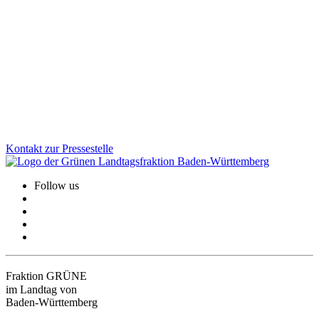
Kommunale Kürzungen setzen viele Kultureinrichtungen unter
Druck. Nach einer von uns Grünen initiierten Anhörung im Landtag
hält das Land seinen Förderanteil 2026 stabil. Davon profitieren
über 300 Einrichtungen im ganzen Land und gewinnen wichtige
Planungssicherheit.
Zum Artikel
Kontakt zur Pressestelle
Follow us
Fraktion GRÜNE
im Landtag von
Baden-Württemberg