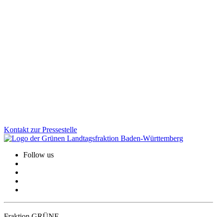
Landesweiter Jura-Bachelor: Mehr Gerechtigkeit
und Perspektiven für Studierende
Künftig sollen alle Jura-Fakultäten in Baden-Württemberg den Jura-
Bachelor einführen können – auch rückwirkend ab 2019. Wer das
Erste Staatsexamen nicht besteht, soll dadurch künftig dennoch
einen Abschluss erhalten. Wir Grüne sind der Meinung: Das schafft
Gerechtigkeit, senkt den Druck und eröffnet Studierenden neue
Studien- und Karrierewege.
Zum Artikel
Kontakt zur Pressestelle
Follow us
Fraktion GRÜNE