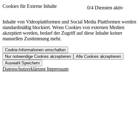
etracker
Mehr anzeigen
Cookies für Externe Inhalte
0
/4 Diensten aktiv
Herausgeber:
Inhalte von Videoplattformen und Social Media Plattformen werden
standardmäßig blockiert. Wenn Cookies von externen Medien
Beschreibung:
akzeptiert werden, bedarf der Zugriff auf diese Inhalte keiner
manuellen Zustimmung mehr.
Cookie-Informationen umschalten
Nur notwendige Cookies akzeptieren
Alle Cookies akzeptieren
YouTube
Mehr anzeigen
URL der Datenschutzerklärung:
Auswahl Speichern
https://www.etracker.com/datenschutzerklaerung/
Vimeo
Mehr anzeigen
Datenschutzerklärung
Impressum
Herausgeber:
Host:
Pageflow
Mehr anzeigen
Herausgeber:
Spotify
Mehr anzeigen
Herausgeber:
Beschreibung:
Cookiename
Lebensdauer
Beschreibung
Herausgeber:
et_allow_cookies
480 Tage
-
Beschreibung:
"no" - 50 Jahre "yes" - 480
et_oi_v2
-
Beschreibung:
Was uns ausma
Tage
Beschreibung:
Wer wir sind
et_scroll_depth
Session
-
Jobs
URL der Datenschutzerklärung:
isSdEnabled
24 Stunden
-
Downloads
https://policies.google.com/privacy?hl=de
et_cssSelectors
Session
-
URL der Datenschutzerklärung:
https://vimeo.com/legal/privacy/policy
et_tagManagerEntries
Session
-