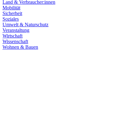
Land & Verbraucher:innen
Mobilität
Sicherheit
Soziales
Umwelt & Naturschutz
Veranstaltung
Wirtschaft
Wissenschaft
Wohnen & Bauen
Wirtschaft
15.07.2026
Damit Baden-Württemberg Automobilland der Zukunf
Die Automobilindustrie in Baden-Württemberg steht vor einem tiefgre
Industriestandort langfristig zu stärken.
Zum Artikel