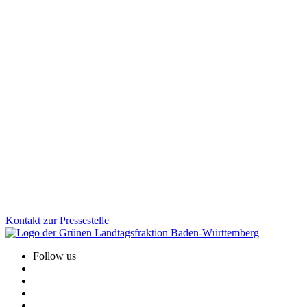
Mobilität
29.01.2026
Fußverkehr bekommt neuen Stellenwert in Baden-
Württemberg
Zu Fuß gehen soll in Baden-Württemberg sicherer und attraktiver
werden. Mit der neuen Fußverkehrsstrategie schafft das Land
erstmals einen verbindlichen Rahmen für bessere Gehwege, sichere
Schulwege und lebendige Ortsmitten. Wofür wir uns beim
Fußverkehr einsetzen und welche konkreten Verbesserungen die
Strategie für den Alltag bringt.
Zum Artikel
Kontakt zur Pressestelle
Follow us