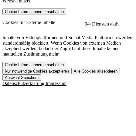
Website nutzen.
Cookie-Informationen umschalten
etracker
Mehr anzeigen
Cookies für Externe Inhalte
0
/4 Diensten aktiv
Herausgeber:
Inhalte von Videoplattformen und Social Media Plattformen werden
standardmäßig blockiert. Wenn Cookies von externen Medien
Beschreibung:
akzeptiert werden, bedarf der Zugriff auf diese Inhalte keiner
manuellen Zustimmung mehr.
Cookie-Informationen umschalten
Nur notwendige Cookies akzeptieren
Alle Cookies akzeptieren
YouTube
Mehr anzeigen
URL der Datenschutzerklärung:
Auswahl Speichern
https://www.etracker.com/datenschutzerklaerung/
Vimeo
Mehr anzeigen
Datenschutzerklärung
Impressum
Herausgeber:
Host:
Pageflow
Mehr anzeigen
Herausgeber:
Spotify
Mehr anzeigen
Herausgeber:
Beschreibung:
Cookiename
Lebensdauer
Beschreibung
Herausgeber:
et_allow_cookies
480 Tage
-
Beschreibung:
"no" - 50 Jahre "yes" - 480
et_oi_v2
-
Beschreibung:
Was uns ausma
Tage
Beschreibung:
Wer wir sind
et_scroll_depth
Session
-
Jobs