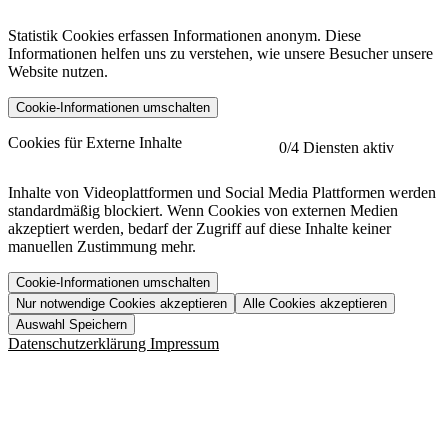
Statistik Cookies erfassen Informationen anonym. Diese
Informationen helfen uns zu verstehen, wie unsere Besucher unsere
Website nutzen.
Cookie-Informationen umschalten
etracker
Mehr anzeigen
Cookies für Externe Inhalte
0
/4 Diensten aktiv
Herausgeber:
Inhalte von Videoplattformen und Social Media Plattformen werden
standardmäßig blockiert. Wenn Cookies von externen Medien
Beschreibung:
akzeptiert werden, bedarf der Zugriff auf diese Inhalte keiner
manuellen Zustimmung mehr.
Cookie-Informationen umschalten
Nur notwendige Cookies akzeptieren
Alle Cookies akzeptieren
YouTube
Mehr anzeigen
URL der Datenschutzerklärung:
Auswahl Speichern
https://www.etracker.com/datenschutzerklaerung/
Vimeo
Mehr anzeigen
Datenschutzerklärung
Impressum
Herausgeber:
Host:
Pageflow
Mehr anzeigen
Herausgeber:
Spotify
Mehr anzeigen
Herausgeber:
Beschreibung:
Cookiename
Lebensdauer
Beschreibung
Herausgeber:
et_allow_cookies
480 Tage
-
Beschreibung: