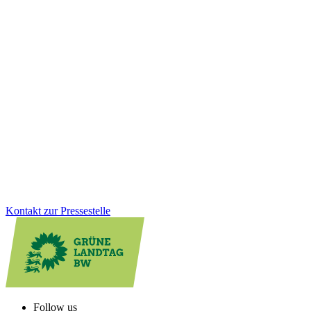
Wirtschaft
21.01.2026
Erstattung Corona-Hilfen: Grüne fordern
rechtssicheren Weg statt bloßer Versprechungen
Trotz der Ankündigung der CDU-Wirtschaftsministerin: Bislang
fehlt ein klarer und rechtssicherer Weg, die zu Unrecht
zurückgeforderten Corona-Hilfen rückzuerstatten. Hier muss das
Wirtschaftsministerium endlich liefern, so Felix Herkens.
Zum Artikel
Kontakt zur Pressestelle
Follow us