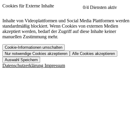
etracker
Mehr anzeigen
Cookies für Externe Inhalte
0
/4 Diensten aktiv
Herausgeber:
Inhalte von Videoplattformen und Social Media Plattformen werden
standardmäßig blockiert. Wenn Cookies von externen Medien
Beschreibung:
akzeptiert werden, bedarf der Zugriff auf diese Inhalte keiner
manuellen Zustimmung mehr.
Cookie-Informationen umschalten
Nur notwendige Cookies akzeptieren
Alle Cookies akzeptieren
YouTube
Mehr anzeigen
URL der Datenschutzerklärung:
Auswahl Speichern
https://www.etracker.com/datenschutzerklaerung/
Vimeo
Mehr anzeigen
Datenschutzerklärung
Impressum
Herausgeber:
Host:
Pageflow
Mehr anzeigen
Herausgeber:
Spotify
Mehr anzeigen
Herausgeber:
Beschreibung:
Cookiename
Lebensdauer
Beschreibung
Herausgeber:
et_allow_cookies
480 Tage
-
Beschreibung:
"no" - 50 Jahre "yes" - 480
et_oi_v2
-
Beschreibung:
Was uns ausma
Tage
Beschreibung:
Wer wir sind
et_scroll_depth
Session
-
Jobs
URL der Datenschutzerklärung:
isSdEnabled
24 Stunden
-
Downloads
https://policies.google.com/privacy?hl=de
et_cssSelectors
Session
-
URL der Datenschutzerklärung:
https://vimeo.com/legal/privacy/policy
et_tagManagerEntries
Session
-