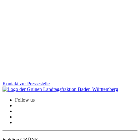
Corona-Soforthilfen: Korrektur unrechtmäßiger
Rückforderungen
Mit einem gemeinsamen Fraktionsgesetz sorgen GRÜNE und CDU
für eine faire Rückerstattung unrechtmäßiger Corona-
Rückforderungen. Denn: Der Ehrliche darf nicht der Dumme sein.
Wir stehen hinter den kleinen Unternehmen, Selbstständigen und
Freiberufler:innen.
Zum Artikel
Kontakt zur Pressestelle
Follow us
Fraktion GRÜNE