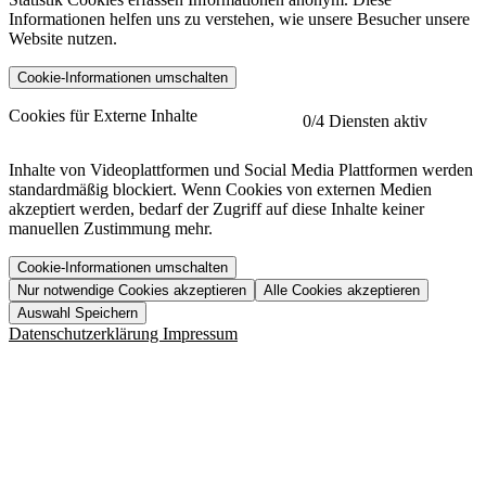
Informationen helfen uns zu verstehen, wie unsere Besucher unsere
Website nutzen.
Cookie-Informationen umschalten
etracker
Mehr anzeigen
Cookies für Externe Inhalte
0
/4 Diensten aktiv
Herausgeber:
Inhalte von Videoplattformen und Social Media Plattformen werden
standardmäßig blockiert. Wenn Cookies von externen Medien
Beschreibung:
akzeptiert werden, bedarf der Zugriff auf diese Inhalte keiner
manuellen Zustimmung mehr.
Cookie-Informationen umschalten
Nur notwendige Cookies akzeptieren
Alle Cookies akzeptieren
YouTube
Mehr anzeigen
URL der Datenschutzerklärung:
Auswahl Speichern
https://www.etracker.com/datenschutzerklaerung/
Vimeo
Mehr anzeigen
Datenschutzerklärung
Impressum
Herausgeber:
Host:
Pageflow
Mehr anzeigen
Herausgeber:
Spotify
Mehr anzeigen
Herausgeber:
Beschreibung:
Cookiename
Lebensdauer
Beschreibung
Herausgeber:
et_allow_cookies
480 Tage
-
Beschreibung:
"no" - 50 Jahre "yes" - 480
et_oi_v2
-
Beschreibung:
Was uns ausma
Tage
Beschreibung: