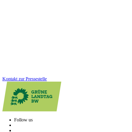
Milliardeninvestitionen für Kommunen und
Zukunftsaufgaben
Wie werden die Mittel aus dem Sondervermögen konkret
eingesetzt? Wir als Grüne Landtagsfraktion haben die Weichen
dafür gestellt, dass Milliarden in starke Kommunen, moderne
Klinika, klimafreundliche Gebäude, Mobilität und Klimaschutz
fließen. Der Nachtragshaushalt zeigt, wie gezielte Investitionen
Baden-Württemberg nachhaltig stärken.
Zum Artikel
Kontakt zur Pressestelle
Follow us