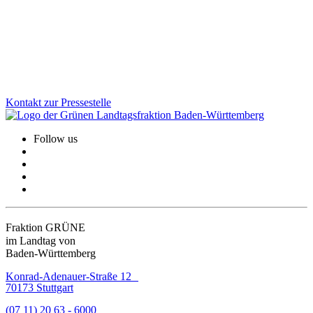
Die Landesregierung hat am 8. Juli die Fortschreibung der Schweiz-
Strategie beschlossen. Ziel ist es, in Zukunftsthemen wie Forschung
und Klimaschutz künftig noch enger zusammenzuarbeiten.
Zum Artikel
Kontakt zur Pressestelle
Follow us
Fraktion GRÜNE
im Landtag von
Baden-Württemberg
Konrad-Adenauer-Straße 12
70173 Stuttgart
(07 11) 20 63 - 6000