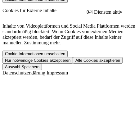
etracker
Mehr anzeigen
Cookies für Externe Inhalte
0
/4 Diensten aktiv
Herausgeber:
Inhalte von Videoplattformen und Social Media Plattformen werden
standardmäßig blockiert. Wenn Cookies von externen Medien
Beschreibung:
akzeptiert werden, bedarf der Zugriff auf diese Inhalte keiner
manuellen Zustimmung mehr.
Cookie-Informationen umschalten
Nur notwendige Cookies akzeptieren
Alle Cookies akzeptieren
YouTube
Mehr anzeigen
URL der Datenschutzerklärung:
Auswahl Speichern
https://www.etracker.com/datenschutzerklaerung/
Vimeo
Mehr anzeigen
Datenschutzerklärung
Impressum
Herausgeber:
Host:
Pageflow
Mehr anzeigen
Herausgeber:
Spotify
Mehr anzeigen
Herausgeber:
Beschreibung:
Cookiename
Lebensdauer
Beschreibung
Herausgeber:
et_allow_cookies
480 Tage
-
Beschreibung:
"no" - 50 Jahre "yes" - 480
et_oi_v2
-
Beschreibung:
Was uns ausma
Tage
Beschreibung:
Wer wir sind
et_scroll_depth
Session
-
Jobs
URL der Datenschutzerklärung:
isSdEnabled
24 Stunden
-
Downloads
https://policies.google.com/privacy?hl=de
et_cssSelectors
Session
-
URL der Datenschutzerklärung: