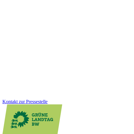
Demokratie
Sicherheit
25.11.2025
Desinformation gezielt bekämpfen: Aktionsplan
vorgestellt
Von subtilen Fake News und manipulierten Bildern bis zu
gesteuerten Kampagnen: Gruppierungen und Staaten, die
Desinformation verbreiten, greifen unsere Demokratie. Mit dem
neuen Aktionsplan geht Baden-Württemberg jetzt noch gezielter
dagegen vor.
Zum Artikel
Kontakt zur Pressestelle