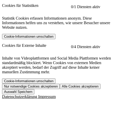
Cookies für Statistiken
0
/1 Diensten aktiv
Statistik Cookies erfassen Informationen anonym. Diese
Informationen helfen uns zu verstehen, wie unsere Besucher unsere
Website nutzen.
Cookie-Informationen umschalten
etracker
Mehr anzeigen
Cookies für Externe Inhalte
0
/4 Diensten aktiv
Herausgeber:
Inhalte von Videoplattformen und Social Media Plattformen werden
standardmäßig blockiert. Wenn Cookies von externen Medien
Beschreibung:
akzeptiert werden, bedarf der Zugriff auf diese Inhalte keiner
manuellen Zustimmung mehr.
Cookie-Informationen umschalten
Nur notwendige Cookies akzeptieren
Alle Cookies akzeptieren
YouTube
Mehr anzeigen
URL der Datenschutzerklärung:
Auswahl Speichern
https://www.etracker.com/datenschutzerklaerung/
Vimeo
Mehr anzeigen
Datenschutzerklärung
Impressum
Herausgeber:
Host:
Pageflow
Mehr anzeigen
Herausgeber:
Spotify
Mehr anzeigen
Herausgeber: