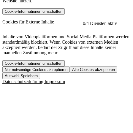
Website nutzen.
Cookie-Informationen umschalten
etracker
Mehr anzeigen
Cookies für Externe Inhalte
0
/4 Diensten aktiv
Herausgeber:
Inhalte von Videoplattformen und Social Media Plattformen werden
standardmäßig blockiert. Wenn Cookies von externen Medien
Beschreibung:
akzeptiert werden, bedarf der Zugriff auf diese Inhalte keiner
manuellen Zustimmung mehr.
Cookie-Informationen umschalten
Nur notwendige Cookies akzeptieren
Alle Cookies akzeptieren
YouTube
Mehr anzeigen
URL der Datenschutzerklärung:
Auswahl Speichern
https://www.etracker.com/datenschutzerklaerung/
Vimeo
Mehr anzeigen
Datenschutzerklärung
Impressum
Herausgeber:
Host:
Pageflow
Mehr anzeigen
Herausgeber:
Spotify
Mehr anzeigen
Herausgeber:
Beschreibung:
Cookiename
Lebensdauer
Beschreibung
Herausgeber:
et_allow_cookies
480 Tage
-
Beschreibung:
"no" - 50 Jahre "yes" - 480
et_oi_v2
-
Beschreibung:
Was uns ausma
Tage
Beschreibung:
Wer wir sind
et_scroll_depth
Session
-
Jobs