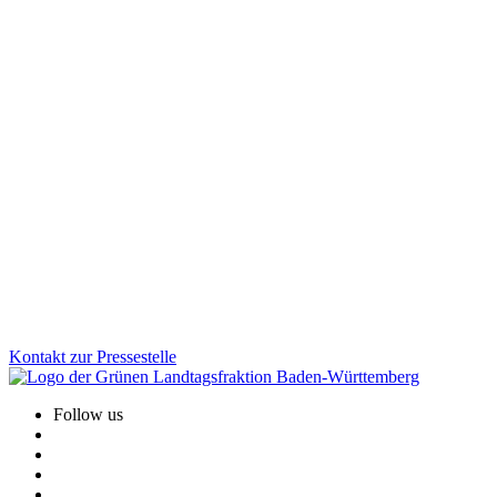
Demokratie
Sicherheit
25.11.2025
Desinformation gezielt bekämpfen: Aktionsplan
vorgestellt
Von subtilen Fake News und manipulierten Bildern bis zu
gesteuerten Kampagnen: Gruppierungen und Staaten, die
Desinformation verbreiten, greifen unsere Demokratie. Mit dem
neuen Aktionsplan geht Baden-Württemberg jetzt noch gezielter
dagegen vor.
Zum Artikel
Kontakt zur Pressestelle
Follow us