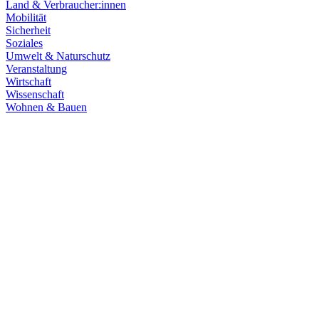
Land & Verbraucher:innen
Mobilität
Sicherheit
Soziales
Umwelt & Naturschutz
Veranstaltung
Wirtschaft
Wissenschaft
Wohnen & Bauen
Finanzen
21.07.2026
Haushaltsberatungen: Die Zukunft Baden-Württembe
Die Haushaltskommission hat einen wichtigen Schritt in den Beratung
Prioritäten im Mittelpunkt. Die Grüne Landtagsfraktion setzt sich fü
Zum Artikel