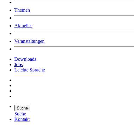
Was uns ausmacht
Themen
Wer wir sind
Jobs
Downloads
Aktuelles
Veranstaltungen
Downloads
Jobs
Leichte Sprache
Suche
Suche
Kontakt
Suche