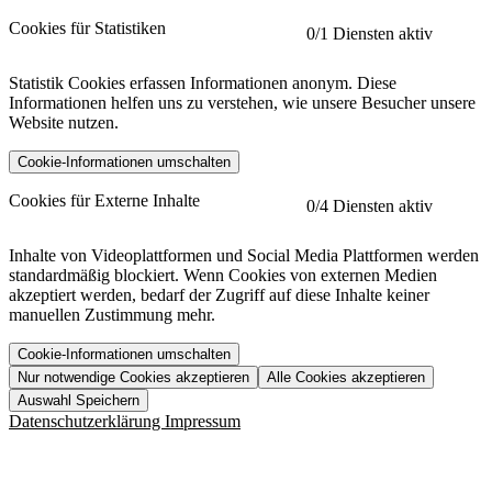
Cookies für Statistiken
0
/1 Diensten aktiv
Statistik Cookies erfassen Informationen anonym. Diese
Informationen helfen uns zu verstehen, wie unsere Besucher unsere
Website nutzen.
Cookie-Informationen umschalten
etracker
Mehr anzeigen
Cookies für Externe Inhalte
0
/4 Diensten aktiv
Herausgeber:
Inhalte von Videoplattformen und Social Media Plattformen werden
standardmäßig blockiert. Wenn Cookies von externen Medien
Beschreibung:
akzeptiert werden, bedarf der Zugriff auf diese Inhalte keiner
manuellen Zustimmung mehr.
Cookie-Informationen umschalten
Nur notwendige Cookies akzeptieren
Alle Cookies akzeptieren
YouTube
Mehr anzeigen
URL der Datenschutzerklärung:
Auswahl Speichern
https://www.etracker.com/datenschutzerklaerung/
Vimeo
Mehr anzeigen
Datenschutzerklärung
Impressum
Herausgeber:
Host:
Pageflow
Mehr anzeigen
Herausgeber:
Spotify
Mehr anzeigen
Herausgeber: