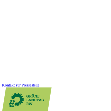
Land & Verbraucher:innen
03.12.2025
Spitze auf dem Land: Innovationen stärken
ländliche Regionen
Mit dem Förderprogramm „Spitze auf dem Land“ unterstützt BW
innovative mittelständische Unternehmen in ländlichen Regionen.
Die aktuelle Auswahlrunde zeigt erneut: Zukunftsweisende
Technologie entsteht auch jenseits der urbanen Zentren.
Zum Artikel
Kontakt zur Pressestelle