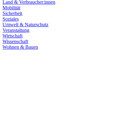
Land & Verbraucher:innen
Mobilität
Sicherheit
Soziales
Umwelt & Naturschutz
Veranstaltung
Wirtschaft
Wissenschaft
Wohnen & Bauen
Klima & Energie
22.07.2026
Hitze in Baden-Württemberg: Klimaschutz konsequen
Rekordtemperaturen, Trockenheit und heftige Unwetter machen deutl
umsetzen, um Menschen, Natur, Kommunen und Wirtschaft besser zu
Zum Artikel