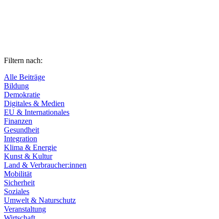
Filtern nach:
Alle Beiträge
Bildung
Demokratie
Digitales & Medien
EU & Internationales
Finanzen
Gesundheit
Integration
Klima & Energie
Kunst & Kultur
Land & Verbraucher:innen
Mobilität
Sicherheit
Soziales
Umwelt & Naturschutz
Veranstaltung
Wirtschaft