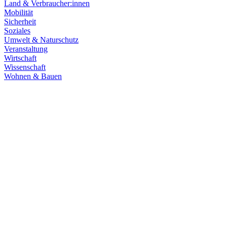
Land & Verbraucher:innen
Mobilität
Sicherheit
Soziales
Umwelt & Naturschutz
Veranstaltung
Wirtschaft
Wissenschaft
Wohnen & Bauen
Finanzen
21.07.2026
Haushaltsberatungen: Die Zukunft Baden-Württembe
Die Haushaltskommission hat einen wichtigen Schritt in den Beratung
Prioritäten im Mittelpunkt. Die Grüne Landtagsfraktion setzt sich fü
Zum Artikel