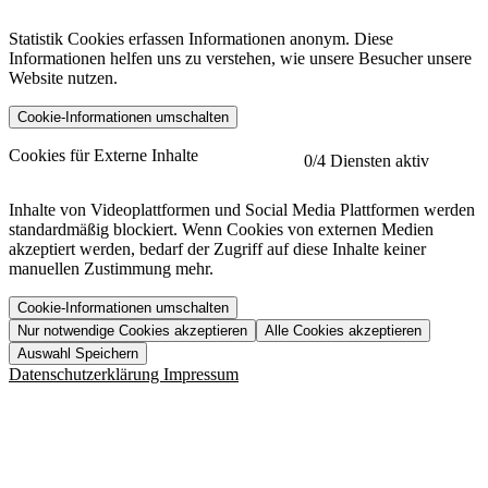
Statistik Cookies erfassen Informationen anonym. Diese
Informationen helfen uns zu verstehen, wie unsere Besucher unsere
Website nutzen.
Cookie-Informationen umschalten
etracker
Mehr anzeigen
Cookies für Externe Inhalte
0
/4 Diensten aktiv
Herausgeber:
Inhalte von Videoplattformen und Social Media Plattformen werden
standardmäßig blockiert. Wenn Cookies von externen Medien
Beschreibung:
akzeptiert werden, bedarf der Zugriff auf diese Inhalte keiner
manuellen Zustimmung mehr.
Cookie-Informationen umschalten
Nur notwendige Cookies akzeptieren
Alle Cookies akzeptieren
YouTube
Mehr anzeigen
URL der Datenschutzerklärung:
Auswahl Speichern
https://www.etracker.com/datenschutzerklaerung/
Vimeo
Mehr anzeigen
Datenschutzerklärung
Impressum
Herausgeber:
Host:
Pageflow
Mehr anzeigen
Herausgeber:
Spotify
Mehr anzeigen
Herausgeber:
Beschreibung:
Cookiename
Lebensdauer
Beschreibung
Herausgeber:
et_allow_cookies
480 Tage
-
Beschreibung: