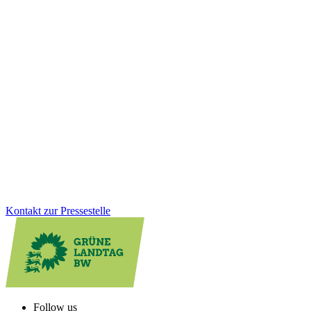
Wirtschaft
21.01.2026
Erstattung Corona-Hilfen: Grüne fordern
rechtssicheren Weg statt bloßer Versprechungen
Trotz der Ankündigung der CDU-Wirtschaftsministerin: Bislang
fehlt ein klarer und rechtssicherer Weg, die zu Unrecht
zurückgeforderten Corona-Hilfen rückzuerstatten. Hier muss das
Wirtschaftsministerium endlich liefern, so Felix Herkens.
Zum Artikel
Kontakt zur Pressestelle
Follow us