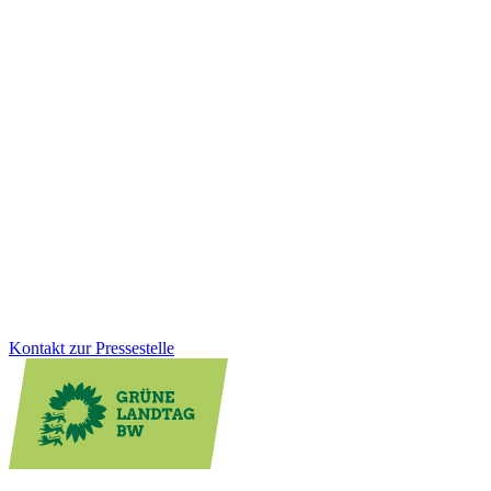
Bildung
10.12.2025
Faire Schulbauförderung für Kommunen
Viele Schulen werden von Kindern aus mehreren Gemeinden
besucht, die Kosten tragen jedoch oft wenige Kommunen. Wir als
Grüne Landtagsfraktion haben gemeinsam mit der CDU eine
Lösung für Altfälle geschaffen: Das Land unterstützt Schulstandorte
rückwirkend stärker und sorgt für faire Bedingungen beim
Schulbau.
Zum Artikel
Kontakt zur Pressestelle