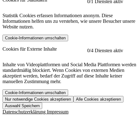
0
/1 Diensten aktiv
Statistik Cookies erfassen Informationen anonym. Diese
Informationen helfen uns zu verstehen, wie unsere Besucher unsere
Website nutzen.
Cookie-Informationen umschalten
etracker
Mehr anzeigen
Cookies für Externe Inhalte
0
/4 Diensten aktiv
Herausgeber:
Inhalte von Videoplattformen und Social Media Plattformen werden
standardmäßig blockiert. Wenn Cookies von externen Medien
Beschreibung:
akzeptiert werden, bedarf der Zugriff auf diese Inhalte keiner
manuellen Zustimmung mehr.
Cookie-Informationen umschalten
Nur notwendige Cookies akzeptieren
Alle Cookies akzeptieren
YouTube
Mehr anzeigen
URL der Datenschutzerklärung:
Auswahl Speichern
https://www.etracker.com/datenschutzerklaerung/
Vimeo
Mehr anzeigen
Datenschutzerklärung
Impressum
Herausgeber:
Host:
Pageflow
Mehr anzeigen
Herausgeber:
Spotify
Mehr anzeigen
Herausgeber:
Beschreibung:
Cookiename
Lebensdauer
Beschreibung
Herausgeber: