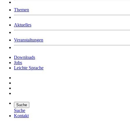
Was uns ausmacht
Themen
Wer wir sind
Jobs
Downloads
Aktuelles
Veranstaltungen
Downloads
Jobs
Leichte Sprache
Suche
Suche
Kontakt
Suche