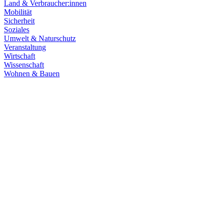
Land & Verbraucher:innen
Mobilität
Sicherheit
Soziales
Umwelt & Naturschutz
Veranstaltung
Wirtschaft
Wissenschaft
Wohnen & Bauen
Finanzen
21.07.2026
Haushaltsberatungen: Die Zukunft Baden-Württembe
Die Haushaltskommission hat einen wichtigen Schritt in den Beratung
Prioritäten im Mittelpunkt. Die Grüne Landtagsfraktion setzt sich fü
Zum Artikel