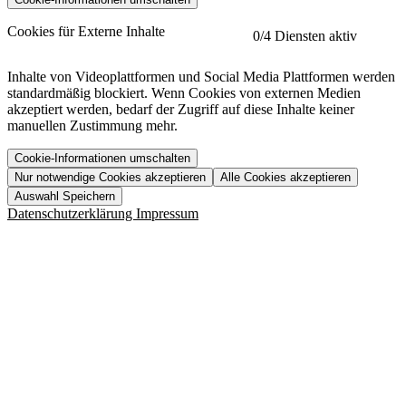
etracker
Mehr anzeigen
Cookies für Externe Inhalte
0
/4 Diensten aktiv
Herausgeber:
Inhalte von Videoplattformen und Social Media Plattformen werden
standardmäßig blockiert. Wenn Cookies von externen Medien
Beschreibung:
akzeptiert werden, bedarf der Zugriff auf diese Inhalte keiner
manuellen Zustimmung mehr.
Cookie-Informationen umschalten
Nur notwendige Cookies akzeptieren
Alle Cookies akzeptieren
YouTube
Mehr anzeigen
URL der Datenschutzerklärung:
Auswahl Speichern
https://www.etracker.com/datenschutzerklaerung/
Vimeo
Mehr anzeigen
Datenschutzerklärung
Impressum
Herausgeber:
Host:
Pageflow
Mehr anzeigen
Herausgeber:
Spotify
Mehr anzeigen
Herausgeber:
Beschreibung:
Cookiename
Lebensdauer
Beschreibung
Herausgeber:
et_allow_cookies
480 Tage
-
Beschreibung:
"no" - 50 Jahre "yes" - 480
et_oi_v2
-
Beschreibung:
Was uns ausma
Tage
Beschreibung:
Wer wir sind
et_scroll_depth
Session
-
Jobs
URL der Datenschutzerklärung:
isSdEnabled
24 Stunden
-
Downloads
https://policies.google.com/privacy?hl=de
et_cssSelectors
Session
-
URL der Datenschutzerklärung: