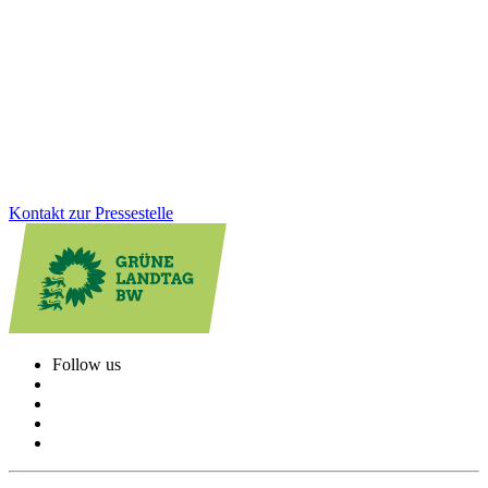
europäische Alternative zu Palantir
Die öffentliche Debatte um den Einsatz der Palantir-Software zeigt:
Wir brauchen eine souveräne, europäische Lösung für die
automatisierte Datenanalyse.
Zum Artikel
Kontakt zur Pressestelle
Follow us