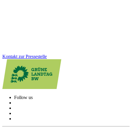
Wir wollen, dass jedes Kind in Baden-Württemberg die gleichen
Startchancen hat, unabhängig vom Kontostand der Eltern. Deshalb
schlagen wir ein verpflichtendes und für die Eltern kostenfreies
letztes Kita-Jahr vor.
Zum Artikel
Kontakt zur Pressestelle
Follow us