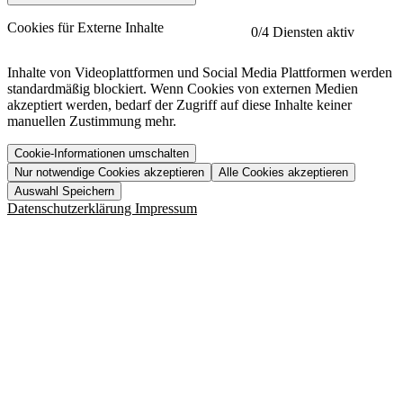
etracker
Mehr anzeigen
Cookies für Externe Inhalte
0
/4 Diensten aktiv
Herausgeber:
Inhalte von Videoplattformen und Social Media Plattformen werden
standardmäßig blockiert. Wenn Cookies von externen Medien
Beschreibung:
akzeptiert werden, bedarf der Zugriff auf diese Inhalte keiner
manuellen Zustimmung mehr.
Cookie-Informationen umschalten
Nur notwendige Cookies akzeptieren
Alle Cookies akzeptieren
YouTube
Mehr anzeigen
URL der Datenschutzerklärung:
Auswahl Speichern
https://www.etracker.com/datenschutzerklaerung/
Vimeo
Mehr anzeigen
Datenschutzerklärung
Impressum
Herausgeber:
Host:
Pageflow
Mehr anzeigen
Herausgeber:
Spotify
Mehr anzeigen
Herausgeber:
Beschreibung:
Cookiename
Lebensdauer
Beschreibung
Herausgeber:
et_allow_cookies
480 Tage
-
Beschreibung:
"no" - 50 Jahre "yes" - 480
et_oi_v2
-
Beschreibung:
Was uns ausma
Tage
Beschreibung:
Wer wir sind
et_scroll_depth
Session
-
Jobs
URL der Datenschutzerklärung:
isSdEnabled
24 Stunden
-
Downloads
https://policies.google.com/privacy?hl=de
et_cssSelectors
Session
-
URL der Datenschutzerklärung: