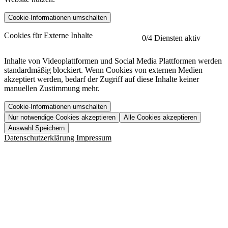
Cookie-Informationen umschalten
etracker
Mehr anzeigen
Cookies für Externe Inhalte
0
/4 Diensten aktiv
Herausgeber:
Inhalte von Videoplattformen und Social Media Plattformen werden
standardmäßig blockiert. Wenn Cookies von externen Medien
Beschreibung:
akzeptiert werden, bedarf der Zugriff auf diese Inhalte keiner
manuellen Zustimmung mehr.
Cookie-Informationen umschalten
Nur notwendige Cookies akzeptieren
Alle Cookies akzeptieren
YouTube
Mehr anzeigen
URL der Datenschutzerklärung:
Auswahl Speichern
https://www.etracker.com/datenschutzerklaerung/
Vimeo
Mehr anzeigen
Datenschutzerklärung
Impressum
Herausgeber:
Host:
Pageflow
Mehr anzeigen
Herausgeber:
Spotify
Mehr anzeigen
Herausgeber:
Beschreibung:
Cookiename
Lebensdauer
Beschreibung
Herausgeber:
et_allow_cookies
480 Tage
-
Beschreibung:
"no" - 50 Jahre "yes" - 480
et_oi_v2
-
Beschreibung:
Was uns ausma
Tage
Beschreibung:
Wer wir sind
et_scroll_depth
Session
-
Jobs
URL der Datenschutzerklärung: