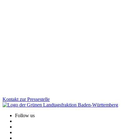
Bildung
10.12.2025
Faire Schulbauförderung für Kommunen
Viele Schulen werden von Kindern aus mehreren Gemeinden
besucht, die Kosten tragen jedoch oft wenige Kommunen. Wir als
Grüne Landtagsfraktion haben gemeinsam mit der CDU eine
Lösung für Altfälle geschaffen: Das Land unterstützt Schulstandorte
rückwirkend stärker und sorgt für faire Bedingungen beim
Schulbau.
Zum Artikel
Kontakt zur Pressestelle
Follow us