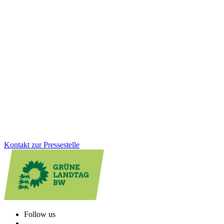
Einkaufen, wenn es passt: Neues
Ladenöffnungsgesetz für mehr Lebensqualität vor
Ort
Digitale Kleinstläden können die Nahversorgung vor Ort spürbar
verbessern, besonders im ländlichen Raum. Mit dem neuen
Ladenöffnungsgesetz schaffen wir klare Regeln, Rechtssicherheit
und mehr Flexibilität für Kommunen. Gleichzeitig bleibt der Schutz
von Sonn- und Feiertagen vollständig erhalten.
Zum Artikel
Kontakt zur Pressestelle
Follow us