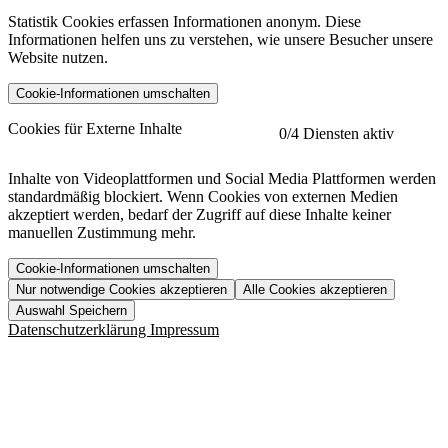
Statistik Cookies erfassen Informationen anonym. Diese
Informationen helfen uns zu verstehen, wie unsere Besucher unsere
Website nutzen.
Cookie-Informationen umschalten
etracker
Mehr anzeigen
Cookies für Externe Inhalte
0
/4 Diensten aktiv
Herausgeber:
Inhalte von Videoplattformen und Social Media Plattformen werden
standardmäßig blockiert. Wenn Cookies von externen Medien
Beschreibung:
akzeptiert werden, bedarf der Zugriff auf diese Inhalte keiner
manuellen Zustimmung mehr.
Cookie-Informationen umschalten
Nur notwendige Cookies akzeptieren
Alle Cookies akzeptieren
YouTube
Mehr anzeigen
URL der Datenschutzerklärung:
Auswahl Speichern
https://www.etracker.com/datenschutzerklaerung/
Vimeo
Mehr anzeigen
Datenschutzerklärung
Impressum
Herausgeber:
Host:
Pageflow
Mehr anzeigen
Herausgeber:
Spotify
Mehr anzeigen
Herausgeber:
Beschreibung:
Cookiename
Lebensdauer
Beschreibung
Herausgeber:
et_allow_cookies
480 Tage
-
Beschreibung:
"no" - 50 Jahre "yes" - 480