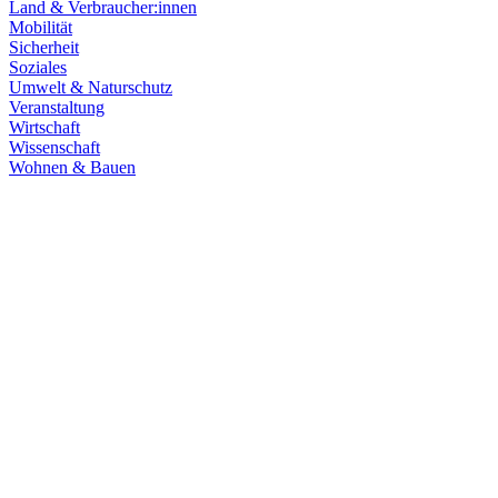
Land & Verbraucher:innen
Mobilität
Sicherheit
Soziales
Umwelt & Naturschutz
Veranstaltung
Wirtschaft
Wissenschaft
Wohnen & Bauen
Demokratie
30.06.2026
Grüne übernehmen Verantwortung in den Fachaussch
Die Fachausschüsse des Landtags Baden-Württemberg sind konstitui
Zum Artikel