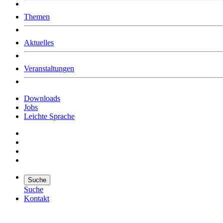
Was uns ausmacht
Themen
Wer wir sind
Jobs
Downloads
Aktuelles
Veranstaltungen
Downloads
Jobs
Leichte Sprache
Suche
Suche
Kontakt
Suche