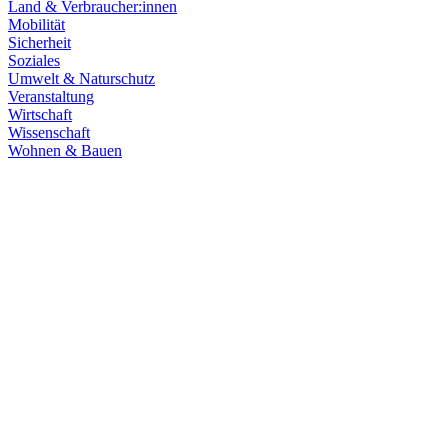
Land & Verbraucher:innen
Mobilität
Sicherheit
Soziales
Umwelt & Naturschutz
Veranstaltung
Wirtschaft
Wissenschaft
Wohnen & Bauen
Wirtschaft
15.07.2026
Damit Baden-Württemberg Automobilland der Zukunf
Die Automobilindustrie in Baden-Württemberg steht vor einem tiefgre
Industriestandort langfristig zu stärken.
Zum Artikel