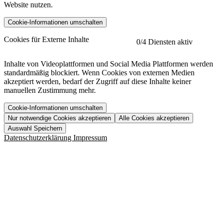
Website nutzen.
Cookie-Informationen umschalten
etracker
Mehr anzeigen
Cookies für Externe Inhalte
0
/4 Diensten aktiv
Herausgeber:
Inhalte von Videoplattformen und Social Media Plattformen werden
standardmäßig blockiert. Wenn Cookies von externen Medien
Beschreibung:
akzeptiert werden, bedarf der Zugriff auf diese Inhalte keiner
manuellen Zustimmung mehr.
Cookie-Informationen umschalten
Nur notwendige Cookies akzeptieren
Alle Cookies akzeptieren
YouTube
Mehr anzeigen
URL der Datenschutzerklärung:
Auswahl Speichern
https://www.etracker.com/datenschutzerklaerung/
Vimeo
Mehr anzeigen
Datenschutzerklärung
Impressum
Herausgeber:
Host:
Pageflow
Mehr anzeigen
Herausgeber:
Spotify
Mehr anzeigen
Herausgeber:
Beschreibung:
Cookiename
Lebensdauer
Beschreibung
Herausgeber:
et_allow_cookies
480 Tage
-
Beschreibung:
"no" - 50 Jahre "yes" - 480
et_oi_v2
-
Beschreibung:
Was uns ausma
Tage
Beschreibung:
Wer wir sind
et_scroll_depth
Session
-