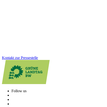
Jahresauftakt der Grünen Fraktion: Klausurtagung
in Altensteig
Gesundheit, Bildung, GreenTech: Auf unserer Januarklausur in
Altensteig haben wir zentrale Zukunftsthemen in den Blick
genommen, um das Land weiter voranzubringen. Im Austausch mit
Bürger*innen und Jugendlichen vor Ort wurde deutlich: Die
Menschen erwarten viel von uns. Und wir haben viel vor!
Zum Artikel
Kontakt zur Pressestelle
Follow us