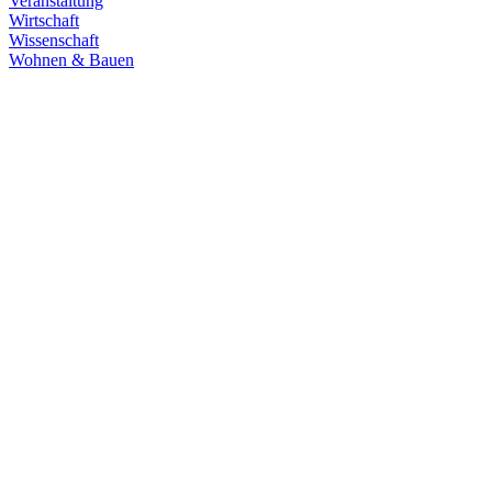
Veranstaltung
Wirtschaft
Wissenschaft
Wohnen & Bauen
Demokratie
30.06.2026
Grüne übernehmen Verantwortung in den
Fachausschüssen des Landtags
Die Fachausschüsse des Landtags Baden-Württemberg sind
konstituiert und haben ihre Arbeit aufgenommen. Unsere
Abgeordneten übernehmen in zahlreichen Gremien Verantwortung.
Zum Artikel