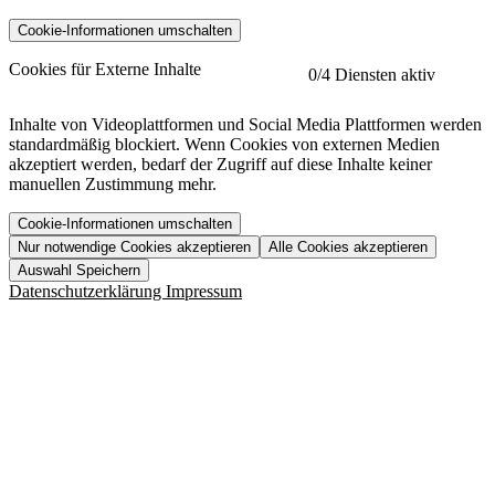
Cookie-Informationen umschalten
etracker
Mehr anzeigen
Cookies für Externe Inhalte
0
/4 Diensten aktiv
Herausgeber:
Inhalte von Videoplattformen und Social Media Plattformen werden
standardmäßig blockiert. Wenn Cookies von externen Medien
Beschreibung:
akzeptiert werden, bedarf der Zugriff auf diese Inhalte keiner
manuellen Zustimmung mehr.
Cookie-Informationen umschalten
Nur notwendige Cookies akzeptieren
Alle Cookies akzeptieren
YouTube
Mehr anzeigen
URL der Datenschutzerklärung:
Auswahl Speichern
https://www.etracker.com/datenschutzerklaerung/
Vimeo
Mehr anzeigen
Datenschutzerklärung
Impressum
Herausgeber:
Host:
Pageflow
Mehr anzeigen
Herausgeber:
Spotify
Mehr anzeigen
Herausgeber:
Beschreibung:
Cookiename
Lebensdauer
Beschreibung
Herausgeber:
et_allow_cookies
480 Tage
-
Beschreibung:
"no" - 50 Jahre "yes" - 480
et_oi_v2
-
Beschreibung:
Was uns ausma
Tage
Beschreibung:
Wer wir sind
et_scroll_depth
Session
-
Jobs
URL der Datenschutzerklärung:
isSdEnabled
24 Stunden
-