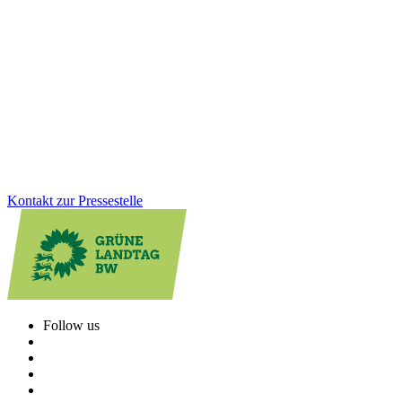
Untersuchungsausschuss: „Die Arbeit des
Ausschusses endet, unsere Verantwortung nicht“
Dreieinhalb Jahre Arbeit im Untersuchungsausschuss haben gezeigt:
Es braucht strukturelle Veränderungen und einen kulturellen Wandel
in der Polizeiführung. Dafür wurden bereits wichtige Schritte
angestoßen.
Zum Artikel
Kontakt zur Pressestelle
Follow us