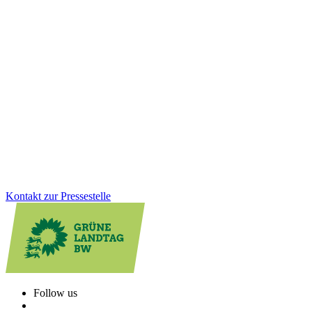
12.11.2025
Baden-Württemberg unterzeichnet
Klimaabkommen mit Kalifornien
Baden-Württemberg und Kalifornien setzen ein starkes Zeichen für
globalen Klimaschutz. Auf der Weltklimakonferenz vereinbaren
beide Regionen eine engere Zusammenarbeit bei Energie und
Umwelt. Die Partnerschaft zeigt, wie wir als Land die
Energiewende aktiv vorantreiben.
Zum Artikel
Kontakt zur Pressestelle
Follow us