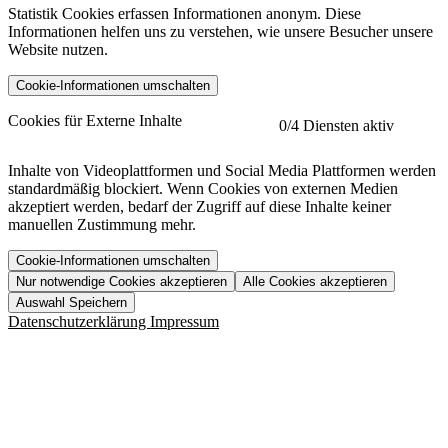
Statistik Cookies erfassen Informationen anonym. Diese
Informationen helfen uns zu verstehen, wie unsere Besucher unsere
Website nutzen.
Cookie-Informationen umschalten
etracker
Mehr anzeigen
Cookies für Externe Inhalte
0
/4 Diensten aktiv
Herausgeber:
Inhalte von Videoplattformen und Social Media Plattformen werden
standardmäßig blockiert. Wenn Cookies von externen Medien
Beschreibung:
akzeptiert werden, bedarf der Zugriff auf diese Inhalte keiner
manuellen Zustimmung mehr.
Cookie-Informationen umschalten
Nur notwendige Cookies akzeptieren
Alle Cookies akzeptieren
YouTube
Mehr anzeigen
URL der Datenschutzerklärung:
Auswahl Speichern
https://www.etracker.com/datenschutzerklaerung/
Vimeo
Mehr anzeigen
Datenschutzerklärung
Impressum
Herausgeber:
Host:
Pageflow
Mehr anzeigen
Herausgeber:
Spotify
Mehr anzeigen
Herausgeber:
Beschreibung:
Cookiename
Lebensdauer
Beschreibung
Herausgeber:
et_allow_cookies
480 Tage
-
Beschreibung:
"no" - 50 Jahre "yes" - 480
et_oi_v2
-